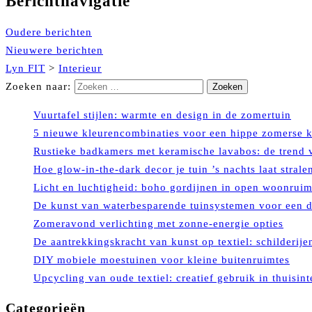
Berichtnavigatie
Oudere berichten
Nieuwere berichten
Lyn FIT
>
Interieur
Zoeken naar:
Vuurtafel stijlen: warmte en design in de zomertuin
5 nieuwe kleurencombinaties voor een hippe zomerse 
Rustieke badkamers met keramische lavabos: de trend 
Hoe glow-in-the-dark decor je tuin ’s nachts laat strale
Licht en luchtigheid: boho gordijnen in open woonrui
De kunst van waterbesparende tuinsystemen voor een
Zomeravond verlichting met zonne-energie opties
De aantrekkingskracht van kunst op textiel: schilderijen
DIY mobiele moestuinen voor kleine buitenruimtes
Upcycling van oude textiel: creatief gebruik in thuisint
Categorieën