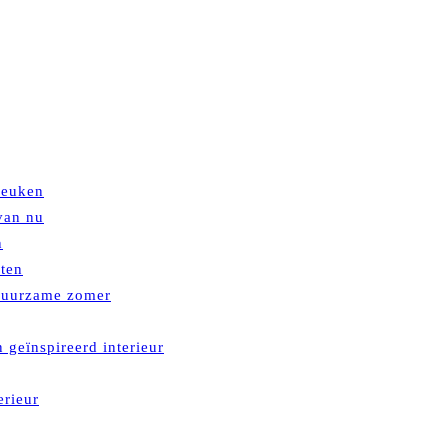
keuken
van nu
n
mten
 duurzame zomer
 geïnspireerd interieur
erieur