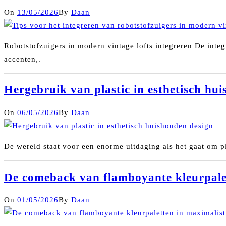
On
13/05/2026
By
Daan
Robotstofzuigers in modern vintage lofts integreren De integ
accenten,.
Hergebruik van plastic in esthetisch hu
On
06/05/2026
By
Daan
De wereld staat voor een enorme uitdaging als het gaat om pl
De comeback van flamboyante kleurpalet
On
01/05/2026
By
Daan