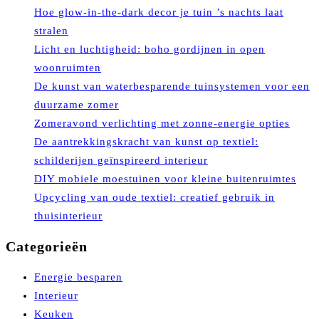
Hoe glow-in-the-dark decor je tuin ’s nachts laat
stralen
Licht en luchtigheid: boho gordijnen in open
woonruimten
De kunst van waterbesparende tuinsystemen voor een
duurzame zomer
Zomeravond verlichting met zonne-energie opties
De aantrekkingskracht van kunst op textiel:
schilderijen geïnspireerd interieur
DIY mobiele moestuinen voor kleine buitenruimtes
Upcycling van oude textiel: creatief gebruik in
thuisinterieur
Categorieën
Energie besparen
Interieur
Keuken