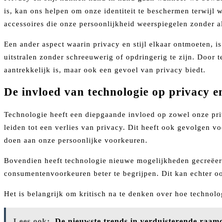
is, kan ons helpen om onze identiteit te beschermen terwijl 
accessoires die onze persoonlijkheid weerspiegelen zonder al
Een ander aspect waarin privacy en stijl elkaar ontmoeten, 
uitstralen zonder schreeuwerig of opdringerig te zijn. Door t
aantrekkelijk is, maar ook een gevoel van privacy biedt.
De invloed van technologie op privacy en
Technologie heeft een diepgaande invloed op zowel onze priv
leiden tot een verlies van privacy. Dit heeft ook gevolgen 
doen aan onze persoonlijke voorkeuren.
Bovendien heeft technologie nieuwe mogelijkheden gecreëer
consumentenvoorkeuren beter te begrijpen. Dit kan echter ook 
Het is belangrijk om kritisch na te denken over hoe technol
Lees ook:
De nieuwste trends in verduisterende raam