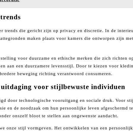
gtrends
r trends die gericht zijn op privacy en discretie. In de inter
attegronden maken plaats voor kamers die ontworpen zijn met 
elling voor duurzame en ethische merken die zich richten op
dragen aan een duurzamere levensstijl. Door te kiezen voor kle
n bredere beweging richting verantwoord consumeren.
uitdaging voor stijlbewuste individuen
gd door technologische vooruitgang en sociale druk. Voor sti
ssie en de noodzaak om hun persoonlijke leven afgeschermd t
onder onszelf bloot te stellen aan ongewenste aandacht.
e we onze stijl vormgeven. Het ontwikkelen van een persoonlijk