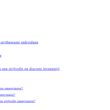
stijlbewuste individuen
e
een stijlvolle en discrete levensstijl
ante omgevingen?
omgevingen?
 in stijlvolle omgevingen?