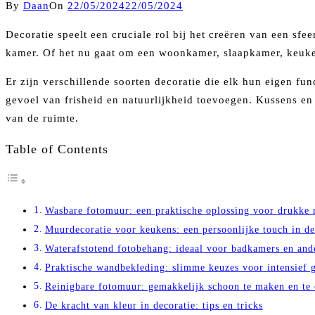
By
Daan
On
22/05/2024
22/05/2024
Decoratie speelt een cruciale rol bij het creëren van een sf
kamer. Of het nu gaat om een woonkamer, slaapkamer, keuken 
Er zijn verschillende soorten decoratie die elk hun eigen fu
gevoel van frisheid en natuurlijkheid toevoegen. Kussens en t
van de ruimte.
Table of Contents
Wasbare fotomuur: een praktische oplossing voor drukke 
Muurdecoratie voor keukens: een persoonlijke touch in de
Waterafstotend fotobehang: ideaal voor badkamers en and
Praktische wandbekleding: slimme keuzes voor intensief g
Reinigbare fotomuur: gemakkelijk schoon te maken en te
De kracht van kleur in decoratie: tips en tricks