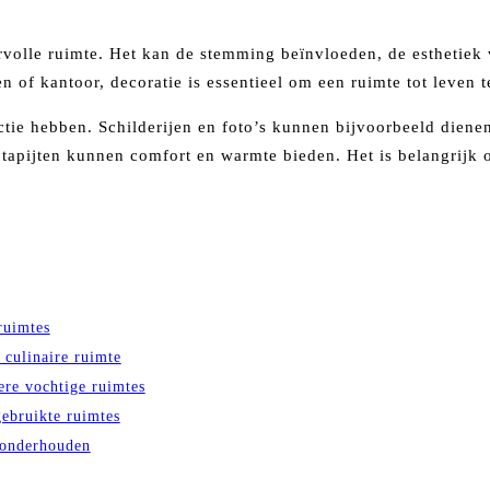
eervolle ruimte. Het kan de stemming beïnvloeden, de esthetie
of kantoor, decoratie is essentieel om een ruimte tot leven t
nctie hebben. Schilderijen en foto’s kunnen bijvoorbeeld dien
apijten kunnen comfort en warmte bieden. Het is belangrijk om 
ruimtes
 culinaire ruimte
ere vochtige ruimtes
ebruikte ruimtes
 onderhouden