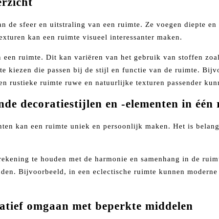
erzicht
an de sfeer en uitstraling van een ruimte. Ze voegen diepte e
exturen kan een ruimte visueel interessanter maken.
 een ruimte. Dit kan variëren van het gebruik van stoffen zoa
 te kiezen die passen bij de stijl en functie van de ruimte. B
een rustieke ruimte ruwe en natuurlijke texturen passender kun
de decoratiestijlen en -elementen in één
nten kan een ruimte uniek en persoonlijk maken. Het is belang
m rekening te houden met de harmonie en samenhang in de ruimt
inden. Bijvoorbeeld, in een eclectische ruimte kunnen moder
reatief omgaan met beperkte middelen