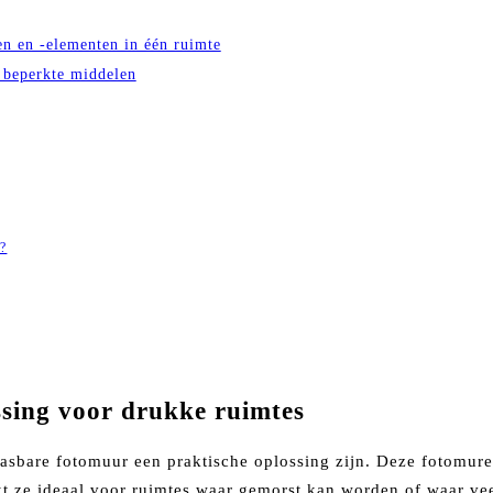
en en -elementen in één ruimte
t beperkte middelen
e?
sing voor drukke ruimtes
asbare fotomuur een praktische oplossing zijn. Deze fotomure
ze ideaal voor ruimtes waar gemorst kan worden of waar veel 