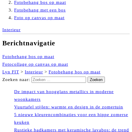
Fotobehang bos op maat
Fotobehang met een bos
Foto op canvas op maat
Interieur
Berichtnavigatie
Fotobehang bos op maat
Fotocollage op canvas op maat
Lyn FIT
>
Interieur
>
Fotobehang bos op maat
Zoeken naar:
De impact van hoogglans metallics in moderne
woonkamers
Vuurtafel stijlen: warmte en design in de zomertuin
5 nieuwe kleurencombinaties voor een hippe zomerse
keuken
Rustieke badkamers met keramische lavabos: de trend