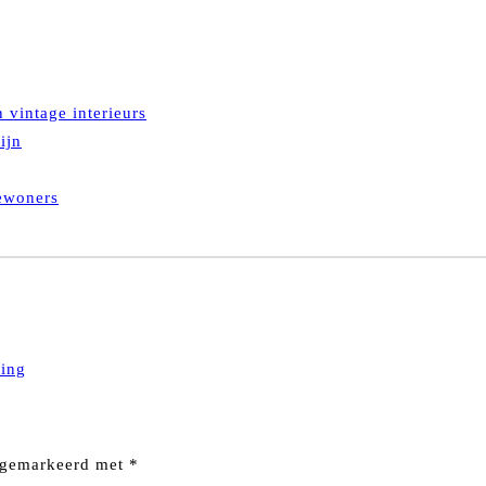
 vintage interieurs
ijn
bewoners
ling
n gemarkeerd met
*