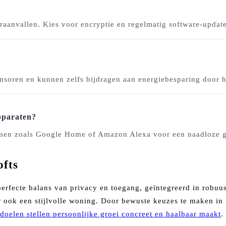
raanvallen. Kies voor encryptie en regelmatig software-update
nsoren en kunnen zelfs bijdragen aan energiebesparing door h
pparaten?
n zoals Google Home of Amazon Alexa voor een naadloze gebr
ofts
 perfecte balans van privacy en toegang, geïntegreerd in robu
ar ook een stijlvolle woning. Door bewuste keuzes te maken in 
doelen stellen persoonlijke groei concreet en haalbaar maakt
.