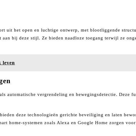
t uit het open en luchtige ontwerp, met blootliggende structur
ct aan bij deze stijl. Ze bieden naadloze toegang terwijl ze
k leven
ogen
ls automatische vergrendeling en bewegingsdetectie. Deze fun
s, bieden deze technologieën gerichte beveiliging en laten be
smart home-systemen zoals Alexa en Google Home zorgen voor e