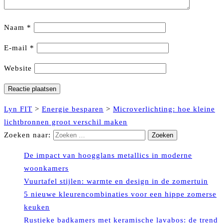
Naam
*
E-mail
*
Website
Lyn FIT
>
Energie besparen
>
Microverlichting: hoe kleine
lichtbronnen groot verschil maken
Zoeken naar:
De impact van hoogglans metallics in moderne
woonkamers
Vuurtafel stijlen: warmte en design in de zomertuin
5 nieuwe kleurencombinaties voor een hippe zomerse
keuken
Rustieke badkamers met keramische lavabos: de trend